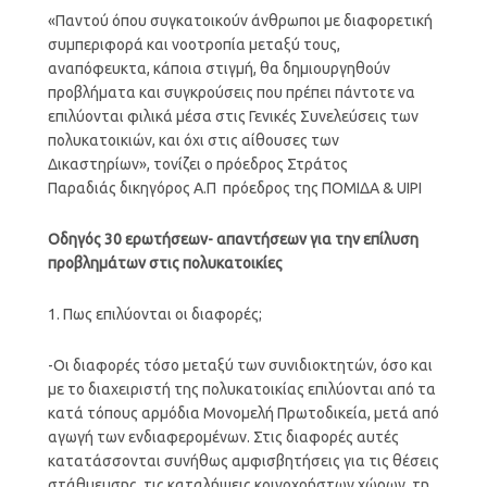
«Παντού όπου συγκατοικούν άνθρωποι με διαφορετική
συμπεριφορά και νοοτροπία μεταξύ τους,
αναπόφευκτα, κάποια στιγμή, θα δημιουργηθούν
προβλήματα και συγκρούσεις που πρέπει πάντοτε να
επιλύονται φιλικά μέσα στις Γενικές Συνελεύσεις των
πολυκατοικιών, και όχι στις αίθουσες των
Δικαστηρίων», τονίζει ο πρόεδρος Στράτος
Παραδιάς δικηγόρος Α.Π πρόεδρος της ΠΟΜΙΔΑ & UIPI
Οδηγός 30 ερωτήσεων- απαντήσεων για την επίλυση
προβλημάτων στις πολυκατοικίες
1. Πως επιλύονται οι διαφορές;
-Οι διαφορές τόσο μεταξύ των συνιδιοκτητών, όσο και
με το διαχειριστή της πολυκατοικίας επιλύονται από τα
κατά τόπους αρμόδια Μονομελή Πρωτοδικεία, μετά από
αγωγή των ενδιαφερομένων. Στις διαφορές αυτές
κατατάσσονται συνήθως αμφισβητήσεις για τις θέσεις
στάθμευσης, τις καταλήψεις κοινοχρήστων χώρων, τη