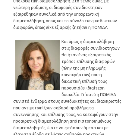
υποχρεωτική διαμεσολάβηση. Στο τέλος όμως, με
νεώτερη ρύθμιση, οι διαφορές συνιδιοκτητών
εξαιρέθηκαν συνολικά από την υποχρεωτική
διαμεσολάβηση, όπως και το σύνολο των μισθωτικών
διαφορών, όπως είχε εξ αρχής ζητήσει η ΠΟΜΙΔΑ.
Και όμως η διαμεσολάβηση
στις διαφορές συνιδιοκτητών
θα ήταν ένας εξαιρετικός
τρόπος επίλυσης διαφορών
(πλην της μη πληρωμής
κοινοχρήστων) που η
δικαστική επίλυσή τους
παρουσιάζει ιδιαίτερη
δυσκολία. Γι΄αυτό η ΠΟΜΙΔΑ
συνιστά ένθερμα στους συνιδιοκτήτες και διαχειριστές
που αντιμετωπίζουν σοβαρά προβλήματα
συνεννόησης και επίλυσης τους, να καταφύγουν στην
προαιρετική διαμεσολάβηση από πιστοποιημένους
διαμεσολαβητές, ώστε να φτάσουν άμεσα και με
ελάχιστα έξοδα σε λύσεις σοβαρών πρακτικών