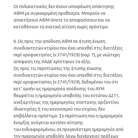
Οι πολυκατοικίες δεν έχουν υποχρέωση απόκτησης
ΑΦΜ με συγκεκριμένη προθεσμία. Μπορούν να
αποκτήσουν ΑΦΜ όποτε το αποφασίσουν και να
καταθέσουν τη σχετική αίτηση χωρίς πρόστιμο.
6. Ως προς την απόδοση ΑΦΜ σε άτυπη ένωση
συνιδιοκτητών κτιρίου που έχει υπαχθεί στις διατάξεις
περί οροφοκτησίας (ν.3741/1929) (παρ. 7), με νεώτερη
απόφαση της ΑΑΔΕ ορίστηκαν τα εξής:
Ως προς τις περιπτώσεις της άτυπης ένωσης
συνιδιοκτητών κτιρίου που έχει υπαχθεί στις διατάξεις
περί οροφοκτησίας (ν.3741/1929), δεδομένου του ότι
κατ’ αρχήν ως ημερομηνία απόδοσης του ΑΥΜ
θεωρείται η ημερομηνία υποβολής του εντύπου Δ211,
ανεξαρτήτως της ημερομηνίας σύστασης οριζοντίου
ιδιοκτησίας ή του κανονισμού του κτιρίου, δεν
επιβάλλεται πρόστιμο. Σε περίπτωση που η ημερομηνία
έναρξης ανάγεται κατόπιν αίτησης
του ενδιαφερομένου, σε προγενέστερη ημερομηνία από
την ημερομηνία υποβολής λόγω διενέργειας πράξεων