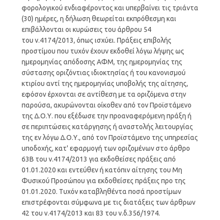
φορολογικού ενδιαφέροντος και υπερβαίνει τις τριάντα
(30) ημέρες, η δήλωση θεωρείται εκπρόθεσμη και
επιβάλλονται οι κυρώσεις του άρθρου 54
του ν.4174/2013, όπως ισχύει. Πράξεις επιβολής
προστίμου που τυχόν έχουν εκδοθεί λόγω λήψης ως
ημερομηνίας απόδοσης ΑΦΜ, της ημερομηνίας της
σύστασης οριζόντιας ιδιοκτησίας ή του κανονισμού
κτιρίου αντί της ημερομηνίας υποβολής της αίτησης,
εφόσον έρχονται σε αντίθεση με τα οριζόμενα στην
παρούσα, ακυρώνονται οίκοθεν από τον Προϊστάμενο
της Δ.Ο.Υ. που εξέδωσε την προαναφερόμενη πράξη ή
σε περιπτώσεις κατάργησης ή αναστολής λειτουργίας
της εν λόγω Δ.Ο.Υ., από τον Προϊστάμενο της υπηρεσίας
υποδοχής, κατ' εφαρμογή των οριζομένων στο άρθρο
63Β του ν.4174/2013 για εκδοθείσες πράξεις από
01.01.2020 και εντεύθεν ή κατόπιν αίτησης του Μη
Φυσικού Προσώπου για εκδοθείσες πράξεις προ της
01.01.2020. Τυχόν καταβληθέντα ποσά προστίμων
επιστρέφονται σύμφωνα με τις διατάξεις των άρθρων
42 του ν.4174/2013 και 83 του ν.δ.356/1974.