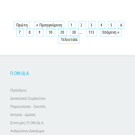
Πρώτη
« Προηγούμενη
1
2
3
4
5
6
...
7
8
9
10
20
30
113
Επόμενη »
Τελευταία
Π.ΟΜ.ΙΔ.Α.
Πρόεδρος
Διοικητικά Συμβούλια
Παρουσίαση - Σκοπός
Ιστορία - Δράση
Επιτυχίες Π.ΟΜ.ΙΔ.Α.
Ανθρώπινο Δικαίωμα