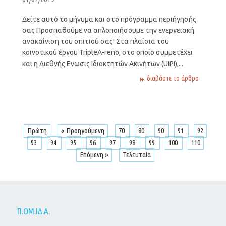
Δείτε αυτό το μήνυμα και στο πρόγραμμα περιήγησής
σας Προσπαθούμε να απλοποιήσουμε την ενεργειακή
ανακαίνιση του σπιτιού σας! Στα πλαίσια του
κοινοτικού έργου TripleA-reno, στο οποίο συμμετέχει
και η Διεθνής Ενωσις Ιδιοκτητών Ακινήτων (UIPI),...
διαβάστε το άρθρο
Πρώτη
« Προηγούμενη
70
80
90
91
92
93
94
95
96
97
98
99
100
110
Επόμενη »
Τελευταία
Π.ΟΜ.ΙΔ.Α.