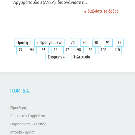
Αργυρόπουλου (ΑΝΕΛ), διοργάνωσε η...
διαβάστε το άρθρο
Πρώτη
« Προηγούμενη
70
80
90
91
92
93
94
95
96
97
98
99
100
110
Επόμενη »
Τελευταία
Π.ΟΜ.ΙΔ.Α.
Πρόεδρος
Διοικητικά Συμβούλια
Παρουσίαση - Σκοπός
Ιστορία - Δράση