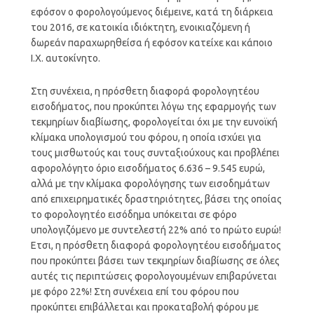
εφόσον ο φορολογούμενος διέμεινε, κατά τη διάρκεια
του 2016, σε κατοικία ιδιόκτητη, ενοικιαζόμενη ή
δωρεάν παραχωρηθείσα ή εφόσον κατείχε και κάποιο
Ι.Χ. αυτοκίνητο.
Στη συνέχεια, η πρόσθετη διαφορά φορολογητέου
εισοδήματος, που προκύπτει λόγω της εφαρμογής των
τεκμηρίων διαβίωσης, φορολογείται όχι με την ευνοϊκή
κλίμακα υπολογισμού του φόρου, η οποία ισχύει για
τους μισθωτούς και τους συνταξιούχους και προβλέπει
αφορολόγητο όριο εισοδήματος 6.636 – 9.545 ευρώ,
αλλά με την κλίμακα φορολόγησης των εισοδημάτων
από επιχειρηματικές δραστηριότητες, βάσει της οποίας
το φορολογητέο εισόδημα υπόκειται σε φόρο
υπολογιζόμενο με συντελεστή 22% από το πρώτο ευρώ!
Eτσι, η πρόσθετη διαφορά φορολογητέου εισοδήματος
που προκύπτει βάσει των τεκμηρίων διαβίωσης σε όλες
αυτές τις περιπτώσεις φορολογουμένων επιβαρύνεται
με φόρο 22%! Στη συνέχεια επί του φόρου που
προκύπτει επιβάλλεται και προκαταβολή φόρου με