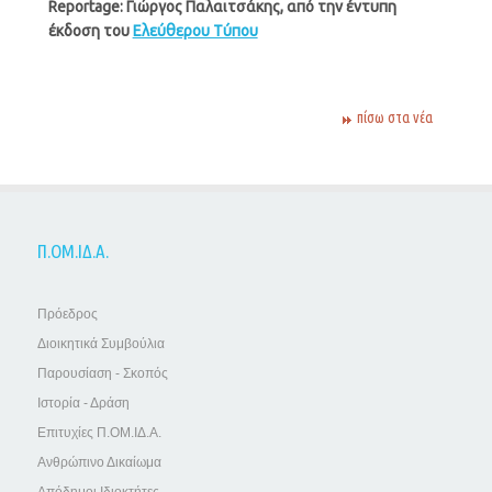
Reportage: Γιώργος Παλαιτσάκης, από την έντυπη
έκδοση του
Ελεύθερου Τύπου
πίσω στα νέα
Π.ΟΜ.ΙΔ.Α.
Πρόεδρος
Διοικητικά Συμβούλια
Παρουσίαση - Σκοπός
Ιστορία - Δράση
Επιτυχίες Π.ΟΜ.ΙΔ.Α.
Ανθρώπινο Δικαίωμα
Απόδημοι Ιδιοκτήτες